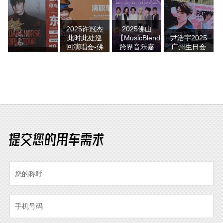
会用车服务
唱会用车服
东首站·广州
·再遇见
提供商
务
站接送服务
PLUS
2025许冠杰
2025佛山
此时此处巡
【MusicBlend】
尹浩宇2025
回演唱会-佛
跨界音乐嘉
广州生日会
李荣浩清远
山站接送用
年华艺人接
「PLANET
演唱会接待
车服务由现
待用车服务
22」活动用
服务
达租车提供
商
车
提交您的用车需求