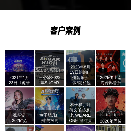
客户案例
2023年8月
19日朗朗广
2021年1月
王心凌2023
州音乐会
2025佛山南
23日《虎牙
年SUGAR
《郎朗和他
海跨界音乐
直播星盛
HIGH巡回演
的朋友们》
嘉年华演唱
典》车辆接
唱会-广州站
音乐会提供
会租车服务
送服务
商务车接待
用车服务
商
林子祥、叶
蒨文“白头到
张韶涵
黄子弘凡广
老 WE ARE
2025“觅
州“与AI同
ONE”巡回演
2026年周传
光”广州演唱
行”特别场演
唱会2026广
雄“念念不忘