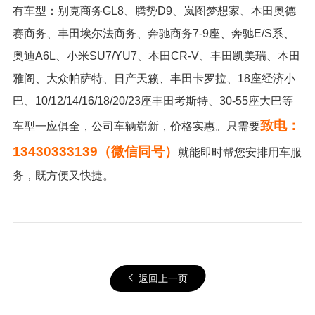
有车型：别克商务GL8、腾势D9、岚图梦想家、本田奥德
赛商务、丰田埃尔法商务、奔驰商务7-9座、奔驰E/S系、
奥迪A6L、小米SU7/YU7、本田CR-V、丰田凯美瑞、本田
雅阁、大众帕萨特、日产天籁、丰田卡罗拉、18座经济小
巴、10/12/14/16/18/20/23座丰田考斯特、30-55座大巴等
致电：
车型一应俱全，公司车辆崭新，价格实惠。只需要
13430333139（微信同号）
就能即时帮您安排用车服
务，既方便又快捷。
返回上一页