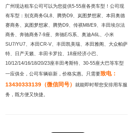
广州现达租车公司可以为您提供5-55座各类车型！公司现
有车型：别克商务GL8、腾势D9、岚图梦想家、本田奥德
赛商务、岚图梦想家、腾势D9、传祺M8/E9、丰田埃尔法
商务、奔驰商务7-9座、奔驰E/S系、奥迪A6L、小米
SU7/YU7、本田CR-V、丰田凯美瑞、本田雅阁、大众帕萨
特、日产天籁、丰田卡罗拉、18座经济小巴、
10/12/14/16/18/20/23座丰田考斯特、30-55座大巴等车型
致电：
一应俱全，公司车辆崭新，价格实惠。只需要
13430333139（微信同号）
就能即时帮您安排用车服
务，既方便又快捷。